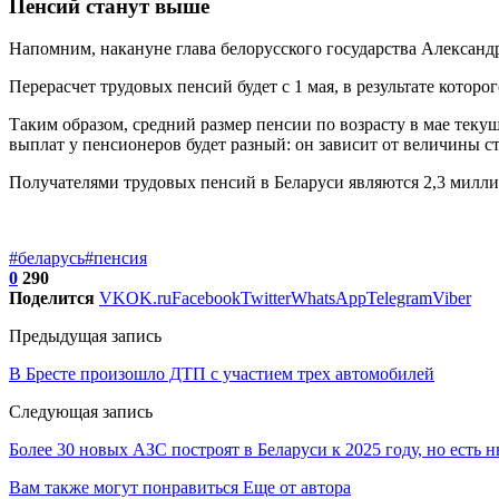
Пенсий станут выше
Напомним, накануне глава белорусского государства Александ
Перерасчет трудовых пенсий будет с 1 мая, в результате которо
Таким образом, средний размер пенсии по возрасту в мае теку
выплат у пенсионеров будет разный: он зависит от величины ст
Получателями трудовых пенсий в Беларуси являются 2,3 милл
#беларусь
#пенсия
0
290
Поделится
VK
OK.ru
Facebook
Twitter
WhatsApp
Telegram
Viber
Предыдущая запись
В Бресте произошло ДТП с участием трех автомобилей
Следующая запись
Более 30 новых АЗС построят в Беларуси к 2025 году, но есть 
Вам также могут понравиться
Еще от автора