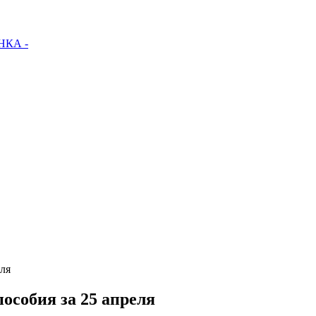
КА -
еля
особия за 25 апреля