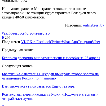
мобильные АЗС.
Напомним, ранее в Минтрансе заявляли, что новые
автозаправочные станции будут строить в Беларуси через
каждые 40-50 километров.
Источник:
onlinebrest.by
#азс
#беларусь
#строительство
0
296
Поделится
VK
OK.ru
Facebook
Twitter
WhatsApp
Telegram
Viber
Предыдущая запись
Белпочта досрочно выплатит пенсии и пособия за 25 апреля
Следующая запись
Брестчанка Анастасия Шкурдай выиграла второе золото на
чемпионате России по плаванию
Вам также могут понравиться
Еще от автора
Контекстная перелинковка vs блоки «Похожие материалы»:
что работает лучше