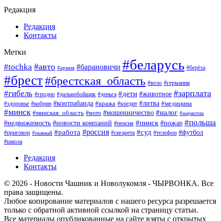
Редакция
Редакция
Контакты
Метки
#беларусь
#авто
#tochka
#барановичи
#берёза
#армия
#брест
#брестская_область
#вело
#германия
#зарплата
#гибель
#дети
#животное
#гродно
#дальнобойщик
#деньга
#контрабанда
#литва
#кража
#кредит
#медицина
#здоровье
#кобрин
#минск
#мошенничество
#налог
#минская_область
#мото
#наркотик
#польша
#пинск
#пожар
#недвижимость
#новости компаний
#пенсия
#россия
#работа
#суд
#футбол
#приговор
#сигарета
#телефон
#пьяный
#школа
Редакция
Контакты
© 2026 - Новости Чашник и Новолукомля - ЧЫРВОНКА. Все
права защищены.
Любое копирование материалов с нашего ресурса разрешается
только с обратной активной ссылкой на страницу статьи.
Все материалы опубликованные на сайте взяты с открытых