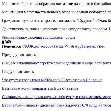
Участники брифинга обратили внимание на то, что в ближайшие
Мошенники могут начать новый массовый обзвон белорусов под
Гражданам нужно знать про этот возможный будущий обман, бы
Действительно, новая цифровая эпоха создает массу проблем. Н
#tochka
#беларусь
#деньга
#цифровой_рубль
0
369
Поделится
VK
OK.ru
Facebook
Twitter
WhatsApp
Telegram
Viber
Предыдущая запись
В Дубае заканчивают строить самый длинный в мире горизонт
Следующая запись
Что будет с кредитами в 2024 году? Рассказали в Нацбанке
Вам также могут понравиться
Еще от автора
Социальный выбор: как служить обществу в современном мире
Европейский инвестиционный банк выделяет €70 млрд на техн