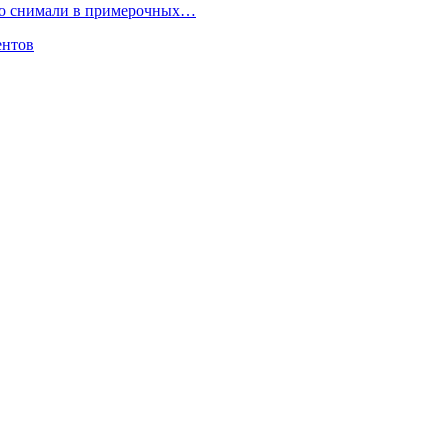
но снимали в примерочных…
ентов