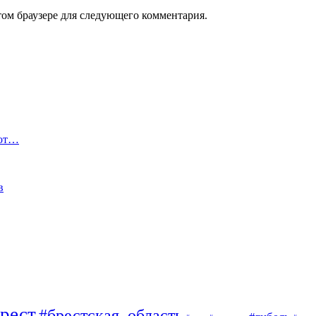
том браузере для следующего комментария.
 от…
в
рест
#брестская_область