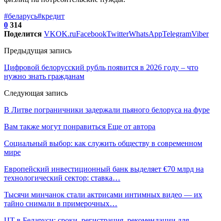
#беларусь
#кредит
0
314
Поделится
VK
OK.ru
Facebook
Twitter
WhatsApp
Telegram
Viber
Предыдущая запись
Цифровой белорусский рубль появится в 2026 году – что
нужно знать гражданам
Следующая запись
В Литве пограничники задержали пьяного белоруса на фуре
Вам также могут понравиться
Еще от автора
Социальный выбор: как служить обществу в современном
мире
Европейский инвестиционный банк выделяет €70 млрд на
технологический сектор: ставка…
Тысячи минчанок стали актрисами интимных видео — их
тайно снимали в примерочных…
ЦТ в Беларуси: сроки, регистрация, рекомендации для