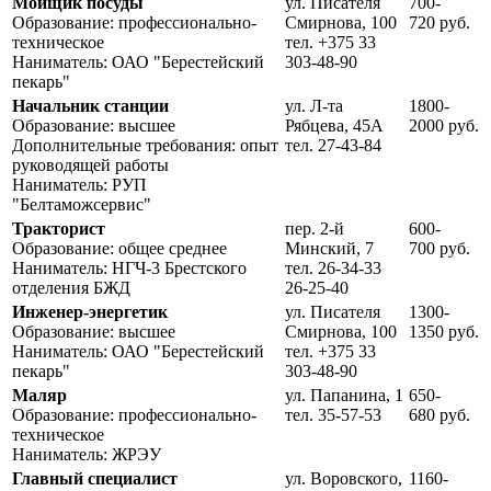
Мойщик посуды
ул. Писателя
700-
Образование: профессионально-
Смирнова, 100
720 руб.
техническое
тел. +375 33
Наниматель: ОАО "Берестейский
303-48-90
пекарь"
Начальник станции
ул. Л-та
1800-
Образование: высшее
Рябцева, 45А
2000 руб.
Дополнительные требования: опыт
тел. 27-43-84
руководящей работы
Наниматель: РУП
"Белтаможсервис"
Тракторист
пер. 2-й
600-
Образование: общее среднее
Минский, 7
700 руб.
Наниматель: НГЧ-3 Брестского
тел. 26-34-33
отделения БЖД
26-25-40
Инженер-энергетик
ул. Писателя
1300-
Образование: высшее
Смирнова, 100
1350 руб.
Наниматель: ОАО "Берестейский
тел. +375 33
пекарь"
303-48-90
Маляр
ул. Папанина, 1
650-
Образование: профессионально-
тел. 35-57-53
680 руб.
техническое
Наниматель: ЖРЭУ
Главный специалист
ул. Воровского,
1160-