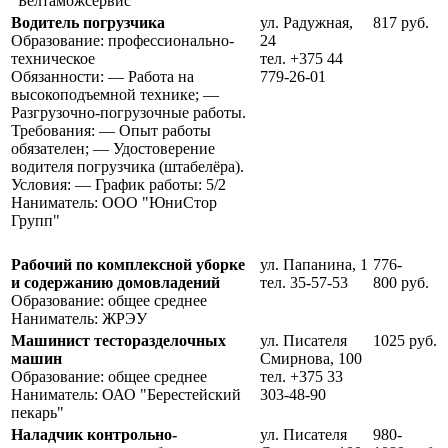
"Белтаможсервис"
Водитель погрузчика
ул. Радужная,
817 руб.
Образование: профессионально-
24
техническое
тел. +375 44
Обязанности: — Работа на
779-26-01
высокоподъемной технике; —
Разгрузочно-погрузочные работы.
Требования: — Опыт работы
обязателен; — Удостоверение
водителя погрузчика (штабелёра).
Условия: — График работы: 5/2
Наниматель: ООО "ЮниСтор
Групп"
Рабочий по комплексной уборке
ул. Папанина, 1
776-
и содержанию домовладений
тел. 35-57-53
800 руб.
Образование: общее среднее
Наниматель: ЖРЭУ
Машинист тесторазделочных
ул. Писателя
1025 руб.
машин
Смирнова, 100
Образование: общее среднее
тел. +375 33
Наниматель: ОАО "Берестейский
303-48-90
пекарь"
Наладчик контрольно-
ул. Писателя
980-