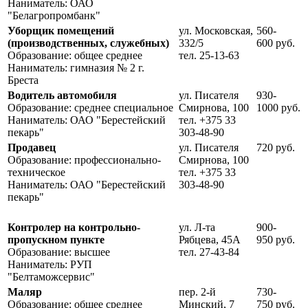
Наниматель: ОАО
"Белагропромбанк"
Уборщик помещений
ул. Московская,
560-
(производственных, служебных)
332/5
600 руб.
Образование: общее среднее
тел. 25-13-63
Наниматель: гимназия № 2 г.
Бреста
Водитель автомобиля
ул. Писателя
930-
Образование: среднее специальное
Смирнова, 100
1000 руб.
Наниматель: ОАО "Берестейский
тел. +375 33
пекарь"
303-48-90
Продавец
ул. Писателя
720 руб.
Образование: профессионально-
Смирнова, 100
техническое
тел. +375 33
Наниматель: ОАО "Берестейский
303-48-90
пекарь"
Контролер на контрольно-
ул. Л-та
900-
пропускном пункте
Рябцева, 45А
950 руб.
Образование: высшее
тел. 27-43-84
Наниматель: РУП
"Белтаможсервис"
Маляр
пер. 2-й
730-
Образование: общее среднее
Минский, 7
750 руб.