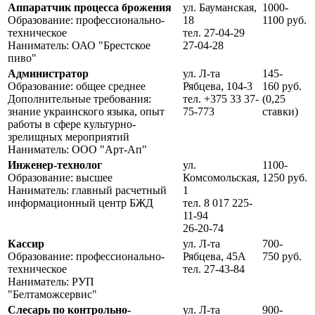
Аппаратчик процесса брожения
ул. Бауманская,
1000-
Образование: профессионально-
18
1100 руб.
техническое
тел. 27-04-29
Наниматель: ОАО "Брестское
27-04-28
пиво"
Администратор
ул. Л-та
145-
Образование: общее среднее
Рябцева, 104-3
160 руб.
Дополнительные требования:
тел. +375 33 37-
(0,25
знание украинского языка, опыт
75-773
ставки)
работы в сфере культурно-
зрелищных мероприятий
Наниматель: ООО "Арт-Ап"
Инженер-технолог
ул.
1100-
Образование: высшее
Комсомольская,
1250 руб.
Наниматель: главный расчетный
1
информационный центр БЖД
тел. 8 017 225-
11-94
26-20-74
Кассир
ул. Л-та
700-
Образование: профессионально-
Рябцева, 45А
750 руб.
техническое
тел. 27-43-84
Наниматель: РУП
"Белтаможсервис"
Слесарь по контрольно-
ул. Л-та
900-