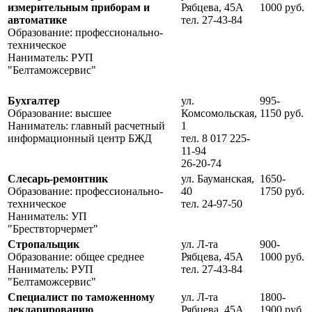
измерительным приборам и
Рябцева, 45А
1000 руб.
автоматике
тел. 27-43-84
Образование: профессионально-
техническое
Наниматель: РУП
"Белтаможсервис"
Бухгалтер
ул.
995-
Образование: высшее
Комсомольская,
1150 руб.
Наниматель: главный расчетный
1
информационный центр БЖД
тел. 8 017 225-
11-94
26-20-74
Слесарь-ремонтник
ул. Бауманская,
1650-
Образование: профессионально-
40
1750 руб.
техническое
тел. 24-97-50
Наниматель: УП
"Брествторчермет"
Стропальщик
ул. Л-та
900-
Образование: общее среднее
Рябцева, 45А
1000 руб.
Наниматель: РУП
тел. 27-43-84
"Белтаможсервис"
Специалист по таможенному
ул. Л-та
1800-
декларированию
Рябцева, 45А
1900 руб.