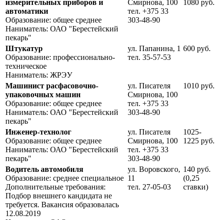
измерительных приборов и
Смирнова, 100
1080 руб.
автоматики
тел. +375 33
Образование: общее среднее
303-48-90
Наниматель: ОАО "Берестейский
пекарь"
Штукатур
ул. Папанина, 1
600 руб.
Образование: профессионально-
тел. 35-57-53
техническое
Наниматель: ЖРЭУ
Машинист расфасовочно-
ул. Писателя
1010 руб.
упаковочных машин
Смирнова, 100
Образование: общее среднее
тел. +375 33
Наниматель: ОАО "Берестейский
303-48-90
пекарь"
Инженер-технолог
ул. Писателя
1025-
Образование: общее среднее
Смирнова, 100
1225 руб.
Наниматель: ОАО "Берестейский
тел. +375 33
пекарь"
303-48-90
Водитель автомобиля
ул. Воровского,
140 руб.
Образование: среднее специальное
11
(0,25
Дополнительные требования:
тел. 27-05-03
ставки)
Подбор внешнего кандидата не
требуется. Вакансия образовалась
12.08.2019