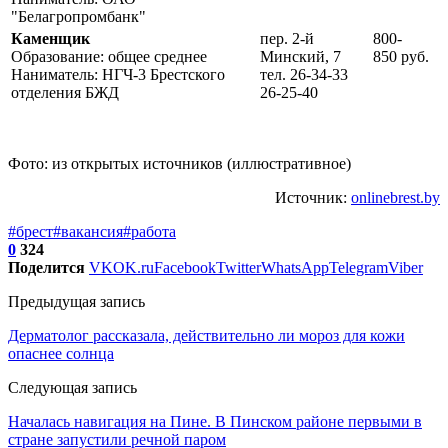
"Белагропромбанк"
Каменщик
пер. 2-й
800-
Образование: общее среднее
Минский, 7
850 руб.
Наниматель: НГЧ-3 Брестского
тел. 26-34-33
отделения БЖД
26-25-40
Фото: из открытых источников (иллюстративное)
Источник:
onlinebrest.by
#брест
#вакансия
#работа
0
324
Поделится
VK
OK.ru
Facebook
Twitter
WhatsApp
Telegram
Viber
Предыдущая запись
Дерматолог рассказала, действительно ли мороз для кожи
опаснее солнца
Следующая запись
Началась навигация на Пине. В Пинском районе первыми в
стране запустили речной паром