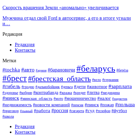
Скорость вращения Земли «аномально» увеличивается
Мужчина отдал свой Ford в автосервис, а его в итоге угнали
и…
Редакция
Редакция
Контакты
Метки
#беларусь
#авто
#tochka
#барановичи
#берёза
#армия
#брест
#брестская_область
#вело
#германия
#зарплата
#гибель
#дети
#животное
#гродно
#дальнобойщик
#деньга
#контрабанда
#литва
#кража
#кредит
#медицина
#здоровье
#кобрин
#минск
#мошенничество
#налог
#минская_область
#мото
#наркотик
#польша
#пинск
#пожар
#недвижимость
#новости компаний
#пенсия
#россия
#работа
#суд
#футбол
#приговор
#сигарета
#телефон
#пьяный
#школа
Редакция
Контакты