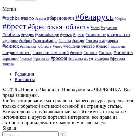
Метки
#беларусь
#авто
#tochka
#барановичи
#берёза
#армия
#брест
#брестская_область
#вело
#германия
#зарплата
#гибель
#дети
#животное
#гродно
#дальнобойщик
#деньга
#контрабанда
#литва
#кража
#кредит
#медицина
#здоровье
#кобрин
#минск
#мошенничество
#налог
#минская_область
#мото
#наркотик
#польша
#пинск
#пожар
#недвижимость
#новости компаний
#пенсия
#россия
#работа
#суд
#футбол
#приговор
#сигарета
#телефон
#пьяный
#школа
Редакция
Контакты
© 2026 - Новости Чашник и Новолукомля - ЧЫРВОНКА. Все
права защищены.
Любое копирование материалов с нашего ресурса разрешается
только с обратной активной ссылкой на страницу статьи.
Все материалы опубликованные на сайте взяты с открытых
источников и других порталов интернета, все права на
авторство принадлежат их законным владельцам.
Sign in