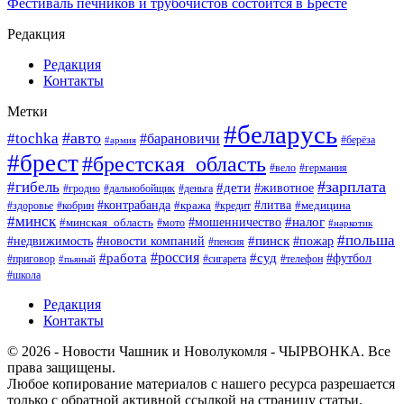
Фестиваль печников и трубочистов состоится в Бресте
Редакция
Редакция
Контакты
Метки
#беларусь
#авто
#tochka
#барановичи
#берёза
#армия
#брест
#брестская_область
#вело
#германия
#зарплата
#гибель
#дети
#животное
#гродно
#дальнобойщик
#деньга
#контрабанда
#литва
#кража
#кредит
#медицина
#здоровье
#кобрин
#минск
#мошенничество
#налог
#минская_область
#мото
#наркотик
#польша
#пинск
#пожар
#недвижимость
#новости компаний
#пенсия
#россия
#работа
#суд
#футбол
#приговор
#сигарета
#телефон
#пьяный
#школа
Редакция
Контакты
© 2026 - Новости Чашник и Новолукомля - ЧЫРВОНКА. Все
права защищены.
Любое копирование материалов с нашего ресурса разрешается
только с обратной активной ссылкой на страницу статьи.