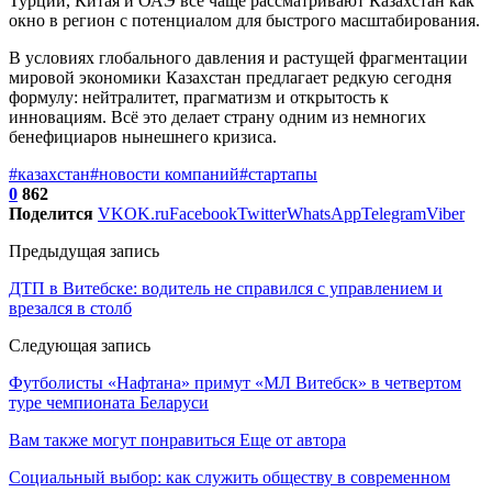
Турции, Китая и ОАЭ всё чаще рассматривают Казахстан как
окно в регион с потенциалом для быстрого масштабирования.
В условиях глобального давления и растущей фрагментации
мировой экономики Казахстан предлагает редкую сегодня
формулу: нейтралитет, прагматизм и открытость к
инновациям. Всё это делает страну одним из немногих
бенефициаров нынешнего кризиса.
#казахстан
#новости компаний
#стартапы
0
862
Поделится
VK
OK.ru
Facebook
Twitter
WhatsApp
Telegram
Viber
Предыдущая запись
ДТП в Витебске: водитель не справился с управлением и
врезался в столб
Следующая запись
Футболисты «Нафтана» примут «МЛ Витебск» в четвертом
туре чемпионата Беларуси
Вам также могут понравиться
Еще от автора
Социальный выбор: как служить обществу в современном