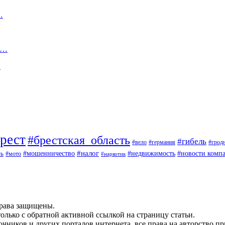
…
м…
…
рест
#брестская_область
#гибель
#вело
#германия
#грод
#мошенничество
#налог
ть
#недвижимость
#новости комп
#мото
#наркотик
рава защищены.
олько с обратной активной ссылкой на страницу статьи.
чников и других порталов интернета, все права на авторство п