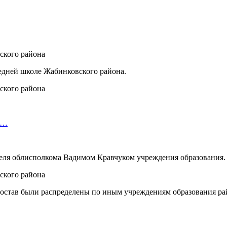
едней школе Жабинковского района.
о…
теля облисполкома Вадимом Кравчуком учреждения образования.
остав были распределены по иным учреждениям образования рай