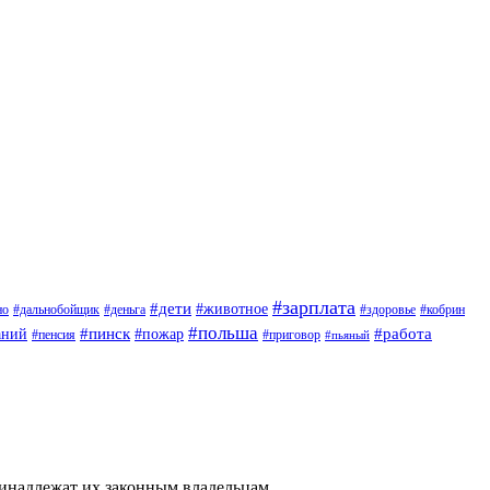
#зарплата
#дети
#животное
но
#дальнобойщик
#деньга
#здоровье
#кобрин
#польша
#пинск
#пожар
#работа
аний
#приговор
#пенсия
#пьяный
ринадлежат их законным владельцам.