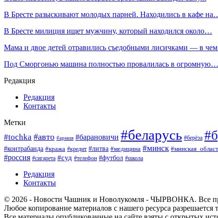
В Бресте разыскивают молодых парней. Находились в кафе на
В Бресте милиция ищет мужчину, который находился около…
Мама и двое детей отравились съедобными лисичками — в че
Под Сморгонью машина полностью провалилась в огромную
Редакция
Редакция
Контакты
Метки
#беларусь
#б
#авто
#tochka
#барановичи
#берёза
#армия
#минск
#контрабанда
#литва
#кража
#минская_облас
#кредит
#медицина
#россия
#суд
#футбол
#сигарета
#телефон
#школа
Редакция
Контакты
© 2026 - Новости Чашник и Новолукомля - ЧЫРВОНКА. Все п
Любое копирование материалов с нашего ресурса разрешается т
Все материалы опубликованные на сайте взяты с открытых исто