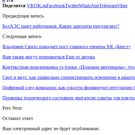
0
370
Поделится
VK
OK.ru
Facebook
Twitter
WhatsApp
Telegram
Viber
Предыдущая запись
БелАЭС ищет работников. Какие зарплаты предлагают?
Следующая запись
Владимир Свито покидает пост главного тренера ХК «Брест»
Вам также могут понравиться
Еще от автора
Контекстная перелинковка vs блоки «Похожие материалы»: что
Свет и вкус: как правильно спроектировать освещение в кварт
Цифровой след компании: как соцсети формируют репутацию б
Проверка технического состояния двигателя: советы для покуп
Prev
Next
Оставьте ответ
Ваш электронный адрес не будет опубликован.