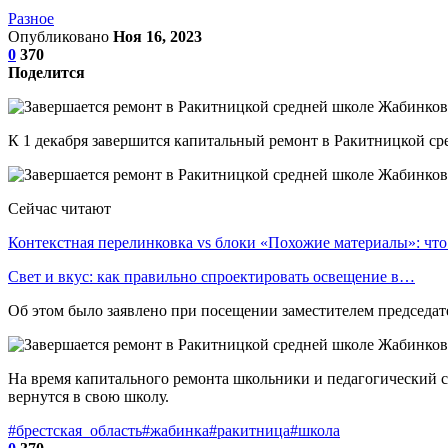
Разное
Опубликовано
Ноя 16, 2023
0
370
Поделится
К 1 декабря завершится капитальный ремонт в Ракитницкой ср
Сейчас читают
Контекстная перелинковка vs блоки «Похожие материалы»: чт
Свет и вкус: как правильно спроектировать освещение в…
Об этом было заявлено при посещении заместителем председа
На время капитального ремонта школьники и педагогический с
вернутся в свою школу.
#брестская_область
#жабинка
#ракитница
#школа