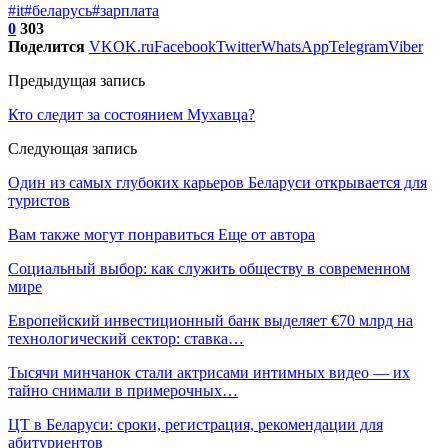
#it
#беларусь
#зарплата
0
303
Поделится
VK
OK.ru
Facebook
Twitter
WhatsApp
Telegram
Viber
Предыдущая запись
Кто следит за состоянием Мухавца?
Следующая запись
Один из самых глубоких карьеров Беларуси открывается для
туристов
Вам также могут понравиться
Еще от автора
Социальный выбор: как служить обществу в современном
мире
Европейский инвестиционный банк выделяет €70 млрд на
технологический сектор: ставка…
Тысячи минчанок стали актрисами интимных видео — их
тайно снимали в примерочных…
ЦТ в Беларуси: сроки, регистрация, рекомендации для
абитуриентов