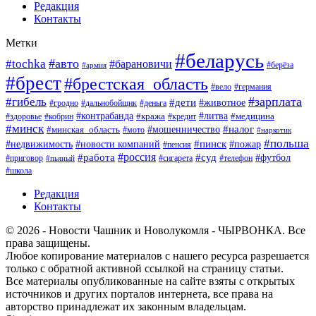
Редакция
Контакты
Метки
#беларусь
#авто
#tochka
#барановичи
#берёза
#армия
#брест
#брестская_область
#вело
#германия
#зарплата
#гибель
#дети
#животное
#гродно
#дальнобойщик
#деньга
#контрабанда
#литва
#кража
#кредит
#медицина
#здоровье
#кобрин
#минск
#мошенничество
#налог
#минская_область
#мото
#наркотик
#польша
#пинск
#пожар
#недвижимость
#новости компаний
#пенсия
#россия
#работа
#суд
#футбол
#приговор
#сигарета
#телефон
#пьяный
#школа
Редакция
Контакты
© 2026 - Новости Чашник и Новолукомля - ЧЫРВОНКА. Все
права защищены.
Любое копирование материалов с нашего ресурса разрешается
только с обратной активной ссылкой на страницу статьи.
Все материалы опубликованные на сайте взяты с открытых
источников и других порталов интернета, все права на
авторство принадлежат их законным владельцам.