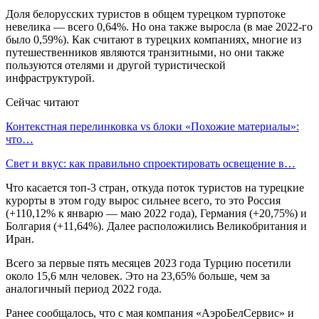
Доля белорусских туристов в общем турецком турпотоке
невелика — всего 0,64%. Но она также выросла (в мае 2022-го
было 0,59%). Как считают в турецких компаниях, многие из
путешественников являются транзитными, но они также
пользуются отелями и другой туристической
инфраструктурой.
Сейчас читают
Контекстная перелинковка vs блоки «Похожие материалы»:
что…
Свет и вкус: как правильно спроектировать освещение в…
Что касается топ-3 стран, откуда поток туристов на турецкие
курорты в этом году вырос сильнее всего, то это Россия
(+110,12% к январю — маю 2022 года), Германия (+20,75%) и
Болгария (+11,64%). Далее расположились Великобритания и
Иран.
Всего за первые пять месяцев 2023 года Турцию посетили
около 15,6 млн человек. Это на 23,65% больше, чем за
аналогичный период 2022 года.
Ранее сообщалось, что с мая компания «АэроБелСервис» и