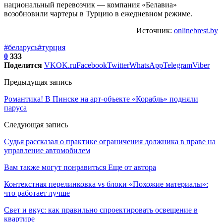
национальный перевозчик — компания «Белавиа»
возобновили чартеры в Турцию в ежедневном режиме.
Источник:
onlinebrest.by
#беларусь
#турция
0
333
Поделится
VK
OK.ru
Facebook
Twitter
WhatsApp
Telegram
Viber
Предыдущая запись
Романтика! В Пинске на арт-объекте «Корабль» подняли
паруса
Следующая запись
Судья рассказал о практике ограничения должника в праве на
управление автомобилем
Вам также могут понравиться
Еще от автора
Контекстная перелинковка vs блоки «Похожие материалы»:
что работает лучше
Свет и вкус: как правильно спроектировать освещение в
квартире