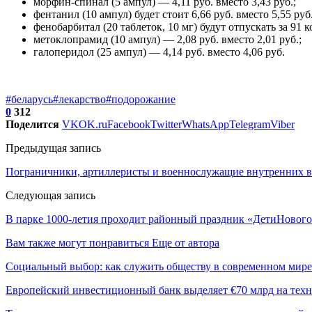
морфин-спинал (5 ампул) — 4,11 руб. вместо 3,43 руб.;
фентанил (10 ампул) будет стоит 6,66 руб. вместо 5,55 руб.
фенобарбитал (20 таблеток, 10 мг) будут отпускать за 91 к
метоклопрамид (10 ампул) — 2,08 руб. вместо 2,01 руб.;
галоперидол (25 ампул) — 4,14 руб. вместо 4,06 руб.
#беларусь
#лекарство
#подорожание
0
312
Поделится
VK
OK.ru
Facebook
Twitter
WhatsApp
Telegram
Viber
Предыдущая запись
Пограничники, артиллеристы и военнослужащие внутренних во
Следующая запись
В парке 1000-летия проходит районный праздник «ДетиНового
Вам также могут понравиться
Еще от автора
Социальный выбор: как служить обществу в современном мире
Европейский инвестиционный банк выделяет €70 млрд на техн