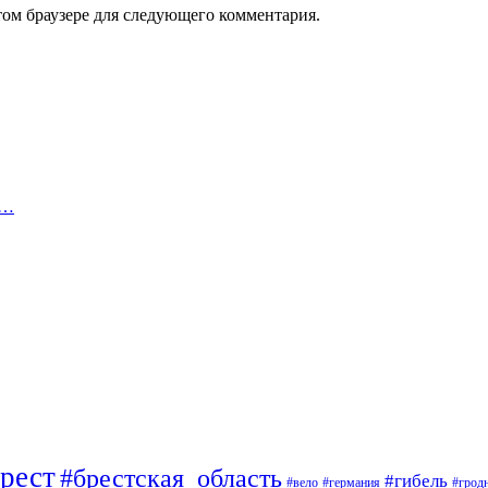
том браузере для следующего комментария.
е…
рест
#брестская_область
#гибель
#вело
#германия
#грод