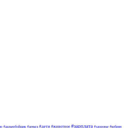
#зарплата
#дети
#животное
но
#дальнобойщик
#деньга
#здоровье
#кобрин