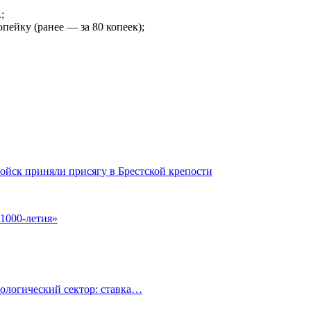
;
опейку (ранее — за 80 копеек);
йск приняли присягу в Брестской крепости
1000-летия»
ологический сектор: ставка…