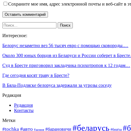
Сохраните мое имя, адрес электронной почты и веб-сайт в э
Интересное:
Белорус незаметно вез 56 тысяч евро с помощью сковороды.…
Около 300 юных борцов из Беларуси и России соберет в Брест
Суд в Бресте приговорил закладчика психотропов к 12 годам…
Где сегодня косят траву в Бресте?
В Бяла-Подляске белоруса задержали за угрозы соседу
Редакция
Редакция
Контакты
Метки
#беларусь
#б
#авто
#tochka
#барановичи
#берёза
#армия