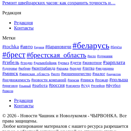
Ремонт швейцарских часов: как сохранить точность и…
Редакция
Редакция
Контакты
Метки
#беларусь
#авто
#tochka
#барановичи
#берёза
#армия
#брест
#брестская_область
#вело
#германия
#зарплата
#гибель
#дети
#животное
#гродно
#дальнобойщик
#деньга
#контрабанда
#литва
#кража
#кредит
#медицина
#здоровье
#кобрин
#минск
#мошенничество
#налог
#минская_область
#мото
#наркотик
#польша
#пинск
#пожар
#недвижимость
#новости компаний
#пенсия
#россия
#работа
#суд
#футбол
#приговор
#сигарета
#телефон
#пьяный
#школа
Редакция
Контакты
© 2026 - Новости Чашник и Новолукомля - ЧЫРВОНКА. Все
права защищены.
Любое копирование материалов с нашего ресурса разрешается