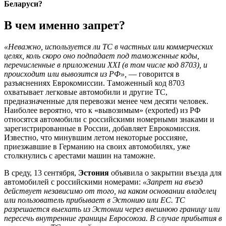
В чем именно запрет?
«Неважно, используется ли ТС в частных или коммерческих
целях, коль скоро оно подпадает под таможенные коды,
перечисленные в приложении XXI (в том числе код 8703), и
происходит или вывозится из РФ»,
— говорится в
разъяснениях Еврокомиссии. Таможенный код 8703
охватывает легковые автомобили и другие ТС,
предназначенные для перевозки менее чем десяти человек.
Наиболее вероятно, что к «вывозимым» (exported) из РФ
относятся автомобили с российскими номерными знаками и
зарегистрированные в России, добавляет Еврокомиссия.
Известно, что минувшим летом некоторые россияне,
приезжавшие в Германию на своих автомобилях, уже
столкнулись с арестами машин на таможне.
В среду, 13 сентября,
Эстония
объявила о закрытии въезда для
автомобилей с российскими номерами:
«Запрет на въезд
действует независимо от того, на каком основании владелец
или пользователь прибывает в Эстонию или ЕС. ТС
разрешается выехать из Эстонии через внешнюю границу или
пересечь внутренние границы Евросоюза. В случае прибытия в