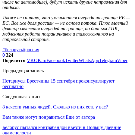
числе на автомобиле), будут искать другие направления для
отдыха.
Также не считаю, что уменьшатся очереди на границе РБ —
ЕС. Все же доля россиян — не основа потока. Плюс главный
фактор скопления очередей на границе, по данным ГПК, —
медленная работа пограничников и таможенников на
сопредельной стороне.
#беларусь
#россия
0
324
Поделится
VK
OK.ru
Facebook
Twitter
WhatsApp
Telegram
Viber
Предыдущая запись
Нотариусы Брестчины 15 сентября проконсультируют
бесплатно
Следующая запись
8 качеств умных людей. Сколько из них есть у вас?
Вам также могут понравиться
Еще от автора
Белорус пытался контрабандой ввезти в Польшу древние
окаменелости