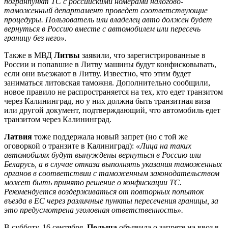
погранпункт ТС с российскими номерами налогово-
таможенный департамент проведет соответствующие
процедуры. Пользователь или владелец авто должен будет
вернуться в Россию вместе с автомобилем или пересечь
границу без него».
Также в МВД
Литвы
заявили, что зарегистрированные в
России и попавшие в Литву машины будут конфисковывать,
если они въезжают в Литву. Известно, что этим будет
заниматься литовская таможня. Дополнительно сообщили,
новое правило не распространяется на тех, кто едет транзитом
через Калининград, но у них должна быть транзитная виза
или другой документ, подтверждающий, что автомобиль едет
транзитом через Калининград.
Латвия
тоже поддержала новый запрет (но с той же
оговоркой о транзите в Калиниград):
«Лица на таких
автомобилях будут вынуждены вернуться в Россию или
Беларусь, а в случае отказа выполнять указания таможенных
органов в соответствии с таможенным законодательством
может быть принято решение о конфискации ТС.
Рекомендуется воздерживаться от повторных попыток
въезда в ЕС через различные пункты пересечения границы, за
это предусмотрена уголовная ответственность».
В субботу, 16 сентября,
Польша
объявила о запрете на ввоз в