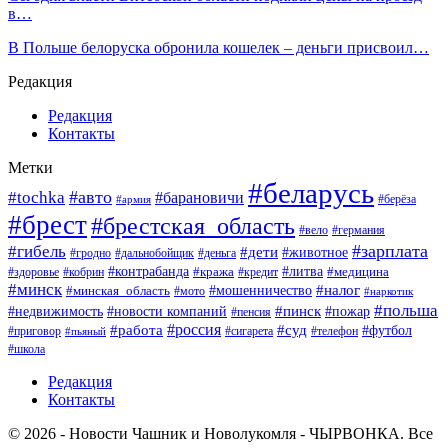
в…
В Польше белоруска обронила кошелек – деньги присвоил…
Редакция
Редакция
Контакты
Метки
#беларусь
#авто
#tochka
#барановичи
#берёза
#армия
#брест
#брестская_область
#вело
#германия
#зарплата
#гибель
#дети
#животное
#гродно
#дальнобойщик
#деньга
#контрабанда
#литва
#кража
#кредит
#медицина
#здоровье
#кобрин
#минск
#мошенничество
#налог
#минская_область
#мото
#наркотик
#польша
#пинск
#пожар
#недвижимость
#новости компаний
#пенсия
#россия
#работа
#суд
#футбол
#приговор
#сигарета
#телефон
#пьяный
#школа
Редакция
Контакты
© 2026 - Новости Чашник и Новолукомля - ЧЫРВОНКА. Все