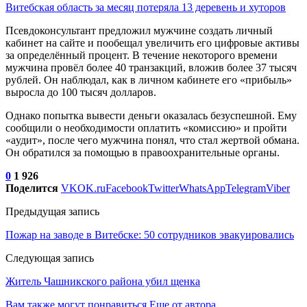
Витебская область за месяц потеряла 13 деревень и хуторов
Псевдоконсультант предложил мужчине создать личный
кабинет на сайте и пообещал увеличить его цифровые активы
за определённый процент. В течение некоторого времени
мужчина провёл более 40 транзакций, вложив более 37 тысяч
рублей. Он наблюдал, как в личном кабинете его «прибыль»
выросла до 100 тысяч долларов.
Однако попытка вывести деньги оказалась безуспешной. Ему
сообщили о необходимости оплатить «комиссию» и пройти
«aудит», после чего мужчина понял, что стал жертвой обмана.
Он обратился за помощью в правоохранительные органы.
0
1 926
Поделится
VK
OK.ru
Facebook
Twitter
WhatsApp
Telegram
Viber
Предыдущая запись
Пожар на заводе в Витебске: 50 сотрудников эвакуировались
Следующая запись
Житель Чашникского района убил щенка
Вам также могут понравиться
Еще от автора