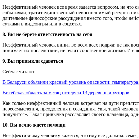
Неэффективный человек все время задается вопросом, на что он
событиями, тратит единственный невосполнимый ресурс в никуд
длительные философские рассуждения вместо того, чтобы дейс
сутками в видеоигры или в соцсетях.
8. Вы не берете ответственность на себя
Неэффективный человек винит во всем всех подряд: не так восп
понимает их последствий, не рулит собственной жизнью. И еще 
9. Вы привыкли сдаваться
Сейчас читают
В Беларуси объявили красный уровень опасности: температур
Витебская область за месяц потеряла 13 деревень и хуторов
Как только неэффективный человек встречает на пути препятств
переосмысления, преодоления и созидания. Увы, такой человек
получится». Такая привычка расслабляет своего владельца, од
10. Вы вечно ждете помощи
Неэффективному человеку кажется, что ему все должны: семья