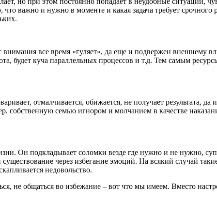
лает, но при этом постоянно попадает в неудобные ситуации, чу
, что важно и нужно в моменте и какая задача требует срочного 
ьких.
 внимания все время «гуляет», да еще и подвержен внешнему в
еохота, будет куча параллельных процессов и т.д. Тем самым ресу
аривает, отмалчивается, обижается, не получает результата, да
мер, собственную семью игнором и молчанием в качестве наказа
зни. Он подкладывает соломки везде где нужно и не нужно, супе
ен существование через избегание эмоций. На всякий случай та
скапливается недовольство.
я, не общаться во избежание – вот что мы имеем. Вместо настроя