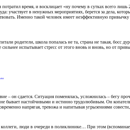
 потратил время, и восклицает «ну почему в сутках всего лишь 
а: участвует в ненужных мероприятиях, берется за дела, которы
твовать. Именно такой человек имеет неэффективную привычку ч
итали родители, школа попалась не та, страна не такая, босс ду
сильнее испытывает стресс от этого вновь и вновь, но от привы
а…
ие – он сдается. Ситуация поменялась, усложнилась – бегу проч
 не бывает настойчивыми и истинно трудолюбивым. Он копатель, 
новременно напрягая, тревожа и напитывая угрызениями совести
, коллеги, люди в очереди в поликлинике… При этом (вспоминаем