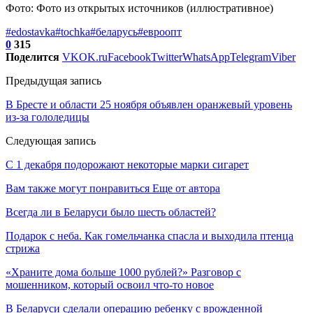
Фото: Фото из открытых источников (иллюстративное)
#edostavka
#tochka
#беларусь
#евроопт
0
315
Поделится
VK
OK.ru
Facebook
Twitter
WhatsApp
Telegram
Viber
Предыдущая запись
В Бресте и области 25 ноября объявлен оранжевый уровень
из-за гололедицы
Следующая запись
С 1 декабря подорожают некоторые марки сигарет
Вам также могут понравиться
Еще от автора
Всегда ли в Беларуси было шесть областей?
Подарок с неба. Как гомельчанка спасла и выходила птенца
стрижа
«Храните дома больше 1000 рублей?» Разговор с
мошенником, который освоил что-то новое
В Беларуси сделали операцию ребенку с врожденной