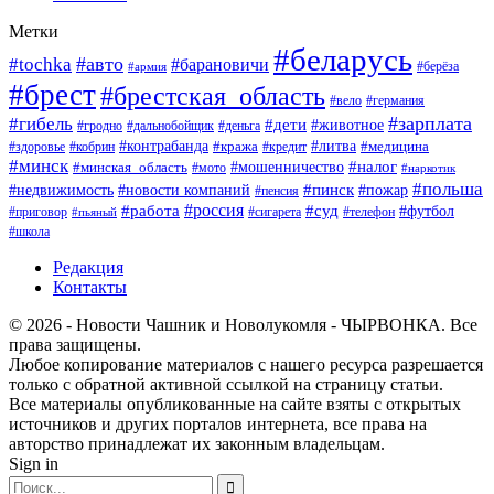
Метки
#беларусь
#авто
#tochka
#барановичи
#берёза
#армия
#брест
#брестская_область
#вело
#германия
#зарплата
#гибель
#дети
#животное
#гродно
#дальнобойщик
#деньга
#контрабанда
#литва
#кража
#кредит
#медицина
#здоровье
#кобрин
#минск
#мошенничество
#налог
#минская_область
#мото
#наркотик
#польша
#пинск
#пожар
#недвижимость
#новости компаний
#пенсия
#россия
#работа
#суд
#футбол
#приговор
#сигарета
#телефон
#пьяный
#школа
Редакция
Контакты
© 2026 - Новости Чашник и Новолукомля - ЧЫРВОНКА. Все
права защищены.
Любое копирование материалов с нашего ресурса разрешается
только с обратной активной ссылкой на страницу статьи.
Все материалы опубликованные на сайте взяты с открытых
источников и других порталов интернета, все права на
авторство принадлежат их законным владельцам.
Sign in