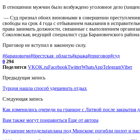
В отношении мужчин было возбуждено уголовное дело (хищен
— Суд признал обоих виновными в совершении преступления, п
свободы на срок 4 года с отбыванием наказания в исправитель
права занимать должности, связанные с выполнением организ
Соколовская, ведущий специалист суда Барановичского района
Приговор не вступил в законную силу.
#барановичи
#брестская_область
#кража
#приговор
#суд
0
294
Поделится
VK
OK.ru
Facebook
Twitter
WhatsApp
Telegram
Viber
Предыдущая запись
Турция нашла способ удешевить отдых
Следующая запись
Как изменились очереди на границе с Литвой после закрытия 
Вам также могут понравиться
Еще от автора
Крушение мотодельтаплана под Минском: погибли пилот и па