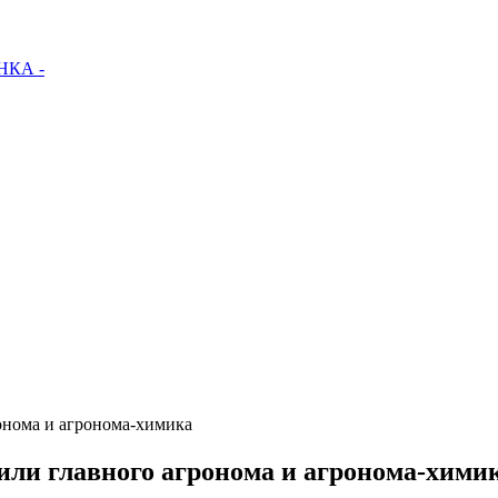
КА -
онома и агронома-химика
дили главного агронома и агронома-хими