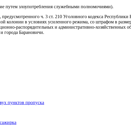
ие путем злоупотребления служебными полномочиями).
редусмотренного ч. 3 ст. 210 Уголовного кодекса Республики 
ной колонии в условиях усиленного режима, со штрафом в разме
ационно-распорядительных и административно-хозяйственных об
 и города Барановичи.
двух пунктов пропуска
ссажирка