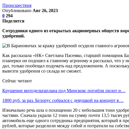
Происшествия
Опубликовано
Авг 26, 2023
0
294
Поделится
Сотрудники одного из открытых акционерных обществ воров
удобрений.
Как рассказала «НК» Светлана Пасемко, старший помощник Б
планерки он подошел к главному агроному и рассказал, что у н
дал, только пообещал подумать над предложением. А поскольку 
вывезти удобрения со склада не сможет.
Сейчас читают
Крушение мотодельтаплана под Минском: погибли пилот и…
1800 руб. за раз. Белорус собрался с девушкой на концерт в…
Изначально речь шла о похищении 20 с небольшим тонн удобре
частями. Сначала украли 12 тонн на сумму почти 13,5 тысяч ру
автомобиль еще одного сотрудника предприятия, который в пр
рублей, которые разделили между собой и потратили на собст