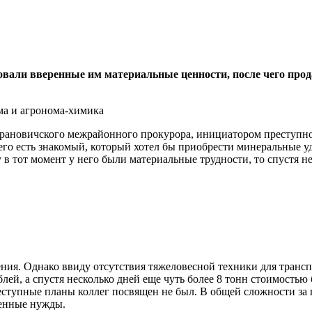
али вверенные им материальные ценности, после чего прода
арановичского межрайонного прокурора, инициатором преступн
его есть знакомый, который хотел бы приобрести минеральные уд
в тот момент у него были материальные трудности, то спустя не
ния. Однако ввиду отсутствия тяжеловесной техники для трансп
блей, а спустя несколько дней еще чуть более 8 тонн стоимостью
еступные планы коллег посвящен не был. В общей сложности за
венные нужды.