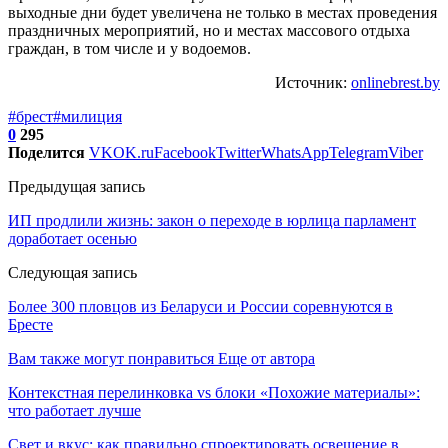
выходные дни будет увеличена не только в местах проведения
праздничных мероприятий, но и местах массового отдыха
граждан, в том числе и у водоемов.
Источник:
onlinebrest.by
#брест
#милиция
0
295
Поделится
VK
OK.ru
Facebook
Twitter
WhatsApp
Telegram
Viber
Предыдущая запись
ИП продлили жизнь: закон о переходе в юрлица парламент
доработает осенью
Следующая запись
Более 300 пловцов из Беларуси и России соревнуются в
Бресте
Вам также могут понравиться
Еще от автора
Контекстная перелинковка vs блоки «Похожие материалы»:
что работает лучше
Свет и вкус: как правильно спроектировать освещение в