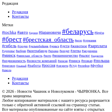
Редакция
Редакция
Контакты
Метки
#беларусь
#авто
#tochka
#барановичи
#берёза
#армия
#брест
#брестская_область
#вело
#германия
#зарплата
#гибель
#дети
#животное
#гродно
#дальнобойщик
#деньга
#контрабанда
#литва
#кража
#кредит
#медицина
#здоровье
#кобрин
#минск
#мошенничество
#налог
#минская_область
#мото
#наркотик
#польша
#пинск
#пожар
#недвижимость
#новости компаний
#пенсия
#россия
#работа
#суд
#футбол
#приговор
#сигарета
#телефон
#пьяный
#школа
Редакция
Контакты
© 2026 - Новости Чашник и Новолукомля - ЧЫРВОНКА. Все
права защищены.
Любое копирование материалов с нашего ресурса разрешается
только с обратной активной ссылкой на страницу статьи.
Все материалы опубликованные на сайте взяты с открытых