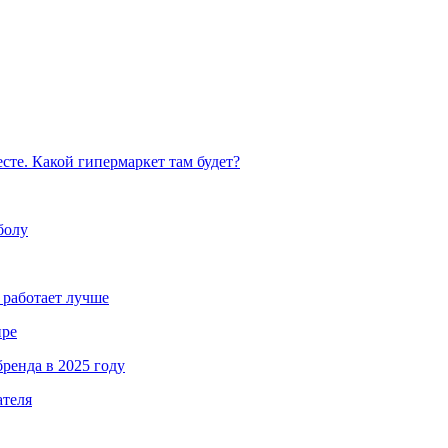
те. Какой гипермаркет там будет?
болу
 работает лучше
ире
ренда в 2025 году
ателя