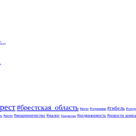
ре…
…
рест
#брестская_область
#гибель
#вело
#германия
#грод
#мошенничество
#налог
ть
#недвижимость
#новости комп
#мото
#наркотик