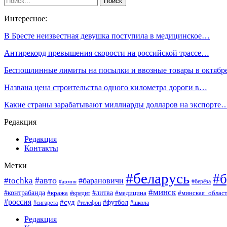
Интересное:
В Бресте неизвестная девушка поступила в медицинское…
Антирекорд превышения скорости на российской трассе…
Беспошлинные лимиты на посылки и ввозные товары в октяб
Названа цена строительства одного километра дороги в…
Какие страны зарабатывают миллиарды долларов на экспорте
Редакция
Редакция
Контакты
Метки
#беларусь
#б
#авто
#tochka
#барановичи
#берёза
#армия
#минск
#контрабанда
#литва
#кража
#минская_облас
#кредит
#медицина
#россия
#суд
#футбол
#сигарета
#телефон
#школа
Редакция