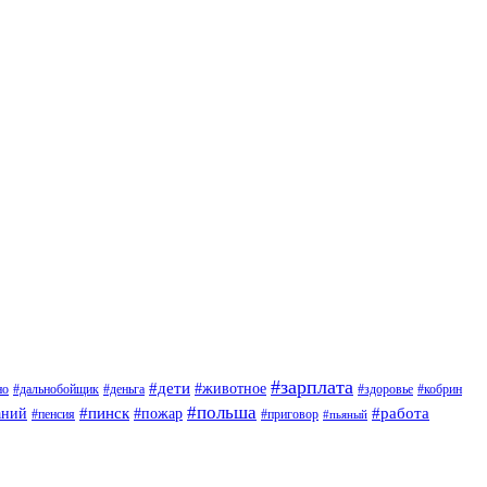
#зарплата
#дети
#животное
но
#дальнобойщик
#деньга
#здоровье
#кобрин
#польша
#пинск
#пожар
#работа
аний
#приговор
#пенсия
#пьяный