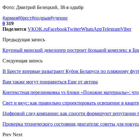
Фото: Дмитрий Белецкий, 38-я одшбр
#армия
#брест
#подрыв
#учение
0
319
Поделится
VK
OK.ru
Facebook
Twitter
WhatsApp
Telegram
Viber
Предыдущая запись
Крупный минский девелопер построит большой комплекс в Брес
Следующая запись
В Бресте впервые разыграют Кубок Беларуси по пляжному фут
Вам также могут понравиться
Еще от автора
Контекстная перелинковка vs блоки «Похожие материалы»: что
Свет и вкус: как правильно спроектировать освещение в кварт
Цифровой след компании: как соцсети формируют репутацию б
Проверка технического состояния двигателя: советы для покуп
Prev
Next