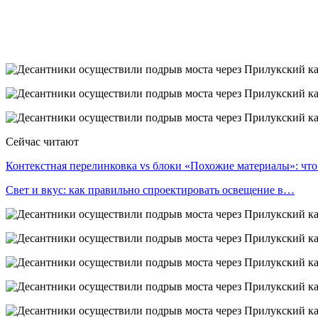
Сейчас читают
Контекстная перелинковка vs блоки «Похожие материалы»: чт
Свет и вкус: как правильно спроектировать освещение в…