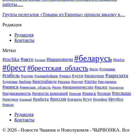
работы.…
Группа нелегалов «Товары из Европы» прошла закалку в…
Редакция
Редакция
Контакты
Метки
#беларусь
#авто
#tochka
#барановичи
#берёза
#армия
#брест
#брестская_область
#вело
#германия
#зарплата
#гибель
#дети
#животное
#гродно
#дальнобойщик
#деньга
#контрабанда
#литва
#кража
#кредит
#медицина
#здоровье
#кобрин
#минск
#мошенничество
#налог
#минская_область
#мото
#наркотик
#польша
#пинск
#пожар
#недвижимость
#новости компаний
#пенсия
#россия
#работа
#суд
#футбол
#приговор
#сигарета
#телефон
#пьяный
#школа
Редакция
Контакты
© 2026 - Новости Чашник и Новолукомля - ЧЫРВОНКА. Все