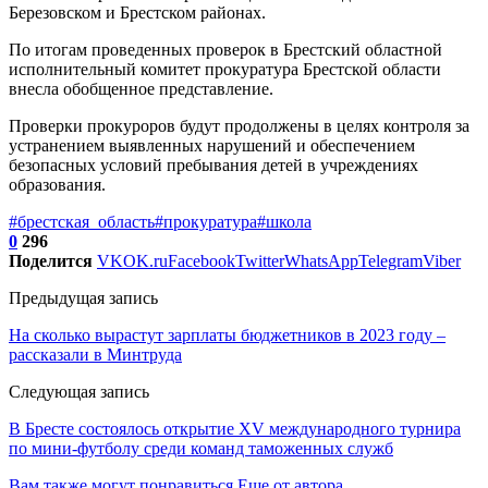
Березовском и Брестском районах.
По итогам проведенных проверок в Брестский областной
исполнительный комитет прокуратура Брестской области
внесла обобщенное представление.
Проверки прокуроров будут продолжены в целях контроля за
устранением выявленных нарушений и обеспечением
безопасных условий пребывания детей в учреждениях
образования.
#брестская_область
#прокуратура
#школа
0
296
Поделится
VK
OK.ru
Facebook
Twitter
WhatsApp
Telegram
Viber
Предыдущая запись
На сколько вырастут зарплаты бюджетников в 2023 году –
рассказали в Минтруда
Следующая запись
В Бресте состоялось открытие XV международного турнира
по мини-футболу среди команд таможенных служб
Вам также могут понравиться
Еще от автора