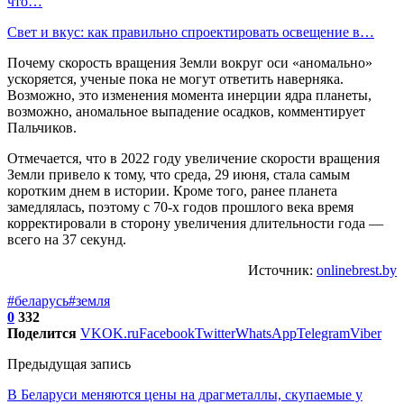
что…
Свет и вкус: как правильно спроектировать освещение в…
Почему скорость вращения Земли вокруг оси «аномально»
ускоряется, ученые пока не могут ответить наверняка.
Возможно, это изменения момента инерции ядра планеты,
возможно, аномальное выпадение осадков, комментирует
Пальчиков.
Отмечается, что в 2022 году увеличение скорости вращения
Земли привело к тому, что среда, 29 июня, стала самым
коротким днем в истории. Кроме того, ранее планета
замедлялась, поэтому с 70-х годов прошлого века время
корректировали в сторону увеличения длительности года —
всего на 37 секунд.
Источник:
onlinebrest.by
#беларусь
#земля
0
332
Поделится
VK
OK.ru
Facebook
Twitter
WhatsApp
Telegram
Viber
Предыдущая запись
В Беларуси меняются цены на драгметаллы, скупаемые у