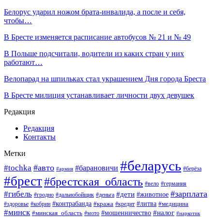
Белорус ударил ножом брата-инвалида, а после и себя,
чтобы…
В Бресте изменяется расписание автобусов № 21 и № 49
В Польше подсчитали, водители из каких стран у них
работают…
Велопарад на шпильках стал украшением Дня города Бреста
В Бресте милиция устанавливает личности двух девушек
Редакция
Редакция
Контакты
Метки
#беларусь
#авто
#tochka
#барановичи
#берёза
#армия
#брест
#брестская_область
#вело
#германия
#зарплата
#гибель
#дети
#животное
#гродно
#дальнобойщик
#деньга
#контрабанда
#литва
#кража
#кредит
#медицина
#здоровье
#кобрин
#минск
#мошенничество
#налог
#минская_область
#мото
#наркотик