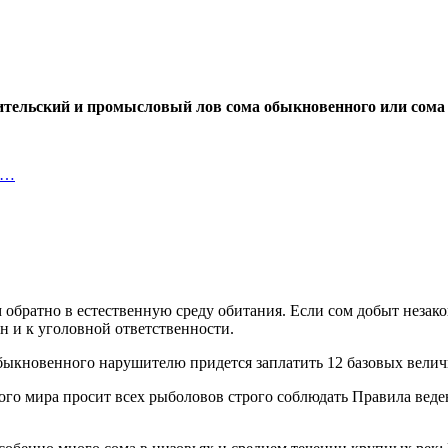
бительский и промысловый лов сома обыкновенного или сома 
о…
 обратно в естественную среду обитания. Если сом добыт неза
н и к уголовной ответственности.
быкновенного нарушителю придется заплатить 12 базовых велич
го мира просит всех рыболовов строго соблюдать Правила веде