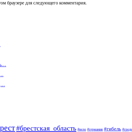
том браузере для следующего комментария.
…
ль…
ы…
яц…
рест
#брестская_область
#гибель
#вело
#германия
#грод