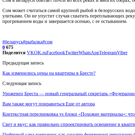
Сом в Беларуси обитает почти во всех реках и многих озерах, 
Сом может считаться самой крупной рыбой в белорусских вод
улитками. Он не упустит случая схватить переплывающих реку
прогреванием воды и завершается осенью, с ее остыванием.
#беларусь
#рыбалка
#сом
0
675
Поделится
VK
OK.ru
Facebook
Twitter
WhatsApp
Telegram
Viber
Предыдущая запись
Как изменились цены на квартиры в Бресте?
Следующая запись
Уроженец Бреста — новый генеральный секретарь «Федерации 
Вам также могут понравиться
Еще от автора
Контекстная перелинковка vs блоки «Похожие материалы»: что
Свет и вкус: как правильно спроектировать освещение в кварт
Цифровой след компании: как соцсети формируют репутацию б