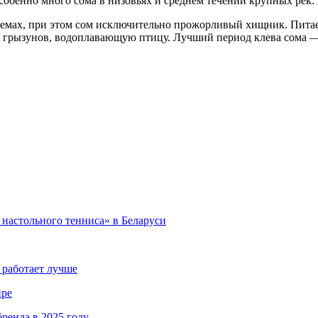
особенно много сома в низовьях и среднем течении крупных рек:
оемах, при этом сом исключительно прожорливый хищник. Пита
 грызунов, водоплавающую птицу. Лучший период клева сома — 
настольного тенниса» в Беларуси
 работает лучше
ире
ренда в 2025 году