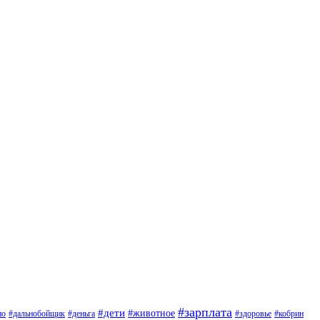
#зарплата
#дети
#животное
но
#дальнобойщик
#деньга
#здоровье
#кобрин