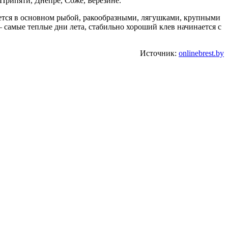
 Припяти, Днепре, Соже, Березине.
ется в основном рыбой, ракообразными, лягушками, крупными
самые теплые дни лета, стабильно хороший клев начинается с
Источник:
onlinebrest.by