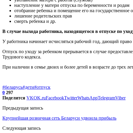
наступление у матери отпуска по беременности и родам
отобрание ребенка и помещение его на государственное 
лишение родительских прав
смерть ребенка и др.
В случае выхода работника, находящегося в отпуске по уходу
У работника начинает исчисляться рабочий год, дающий право 
Отпуск по уходу за ребенком прерывается в случае предоставле
Трудового кодекса.
При наличии в семье двоих и более детей в возрасте до трех ле
#беларусь
#дети
#отпуск
0
297
Поделится
VK
OK.ru
Facebook
Twitter
WhatsApp
Telegram
Viber
Предыдущая запись
Крупнейшая розничная сеть Беларуси удвоила прибыль
Следующая запись