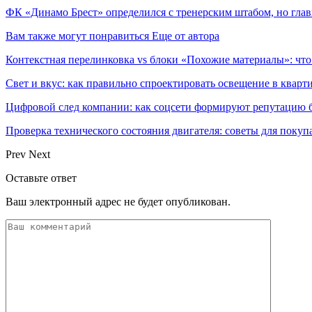
ФК «Динамо Брест» определился с тренерским штабом, но глав
Вам также могут понравиться
Еще от автора
Контекстная перелинковка vs блоки «Похожие материалы»: что
Свет и вкус: как правильно спроектировать освещение в кварт
Цифровой след компании: как соцсети формируют репутацию б
Проверка технического состояния двигателя: советы для покуп
Prev
Next
Оставьте ответ
Ваш электронный адрес не будет опубликован.