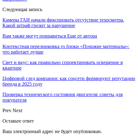
Следующая запись
Камеры ГАИ начали фиксировать отсутствие техосмотра.
Какой штраф грозит за нарушение
Вам также могут понравиться
Еще от автора
Контекстная перелинковка vs блоки «Похожие материалы»:
что работает лучше
Свет и вкус: как правильно спроектировать освещение в
квартире
Цифровой след компании: как соцсети формируют репутацию
бренда в 2025 году
Проверка технического состояния двигателя: советы для
покупателя
Prev
Next
Оставьте ответ
Ваш электронный адрес не будет опубликован.