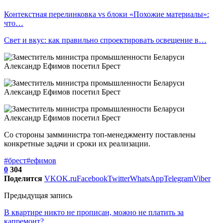
Контекстная перелинковка vs блоки «Похожие материалы»:
что…
Свет и вкус: как правильно спроектировать освещение в…
Со стороны замминистра топ-менеджменту поставлены
конкретные задачи и сроки их реализации.
#брест
#ефимов
0
304
Поделится
VK
OK.ru
Facebook
Twitter
WhatsApp
Telegram
Viber
Предыдущая запись
В квартире никто не прописан, можно не платить за
капремонт?