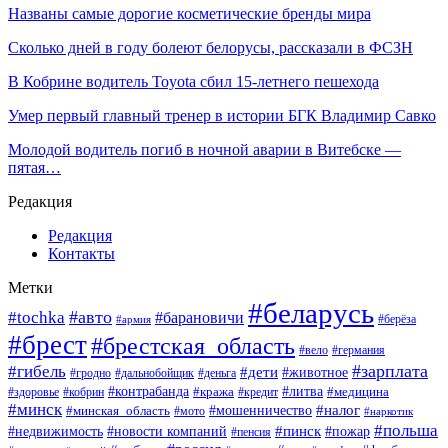
Названы самые дорогие косметические бренды мира
Сколько дней в году болеют белорусы, рассказали в ФСЗН
В Кобрине водитель Toyota сбил 15-летнего пешехода
Умер первый главный тренер в истории БГК Владимир Савко
Молодой водитель погиб в ночной аварии в Витебске —
пятая…
Редакция
Редакция
Контакты
Метки
#беларусь
#авто
#tochka
#барановичи
#берёза
#армия
#брест
#брестская_область
#вело
#германия
#зарплата
#гибель
#дети
#животное
#гродно
#дальнобойщик
#деньга
#контрабанда
#литва
#кража
#кредит
#медицина
#здоровье
#кобрин
#минск
#мошенничество
#налог
#минская_область
#мото
#наркотик
#польша
#пинск
#пожар
#недвижимость
#новости компаний
#пенсия