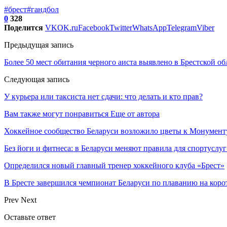
#брест
#гандбол
0
328
Поделится
VK
OK.ru
Facebook
Twitter
WhatsApp
Telegram
Viber
Предыдущая запись
Более 50 мест обитания черного аиста выявлено в Брестской об
Следующая запись
У курьера или таксиста нет сдачи: что делать и кто прав?
Вам также могут понравиться
Еще от автора
Хоккейное сообщество Беларуси возложило цветы к Монумен
Без йоги и фитнеса: в Беларуси меняют правила для спортуслуг
Определился новый главный тренер хоккейного клуба «Брест»
В Бресте завершился чемпионат Беларуси по плаванию на коро
Prev
Next
Оставьте ответ