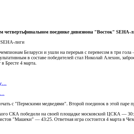
ом четвертьфинальном поединке дивизиона "Восток" SEHA-л
и чемпионам Беларуси и ушли на перерыв с перевесом в три гола
зультативным в составе победителей стал Николай Алехин, забро
в Бресте 4 марта.
ту…
уг…
ичать с "Пермскими медведями". Второй поединок в этой паре п
ского СКА победили на своей площадке московский ЦСКА — 30:26
стов "Машеки" — 43:25. Ответная игра состоится 4 марта в Чех