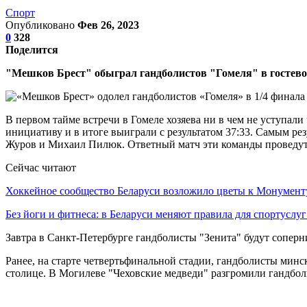
Спорт
Опубликовано
Фев 26, 2023
0
328
Поделится
"Мешков Брест" обыграл гандболистов "Гомеля" в гостев
В первом тайме встречи в Гомеле хозяева ни в чем не уступал
инициативу и в итоге выиграли с результатом 37:33. Самым ре
Журов и Михаил Пилюк. Ответный матч эти команды проведут 
Сейчас читают
Хоккейное сообщество Беларуси возложило цветы к Монумен
Без йоги и фитнеса: в Беларуси меняют правила для спортусл
Завтра в Санкт-Петербурге гандболисты "Зенита" будут соперн
Ранее, на старте четвертьфинальной стадии, гандболисты мин
столице. В Могилеве "Чеховские медведи" разгромили гандболи