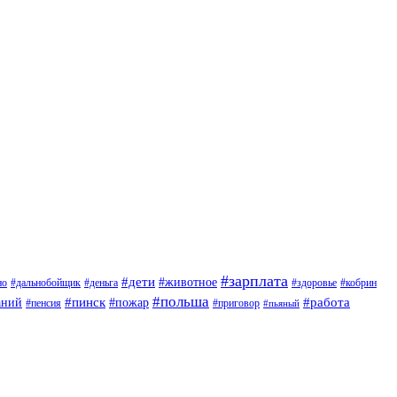
#зарплата
#дети
#животное
но
#дальнобойщик
#деньга
#здоровье
#кобрин
#польша
#пинск
#пожар
#работа
аний
#приговор
#пенсия
#пьяный