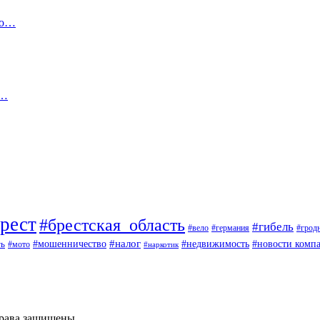
го…
й…
рест
#брестская_область
#гибель
#вело
#германия
#грод
#мошенничество
#налог
ть
#недвижимость
#новости комп
#мото
#наркотик
рава защищены.