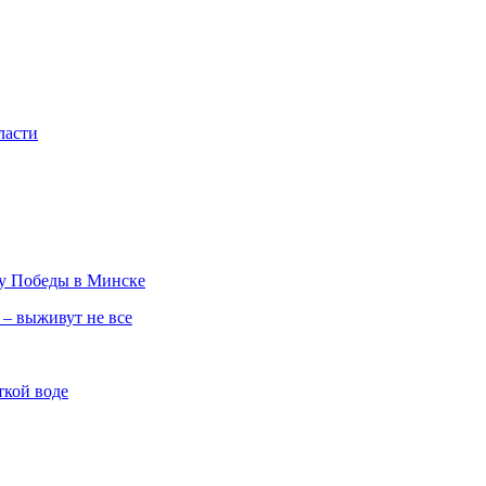
ласти
ту Победы в Минске
 – выживут не все
ткой воде