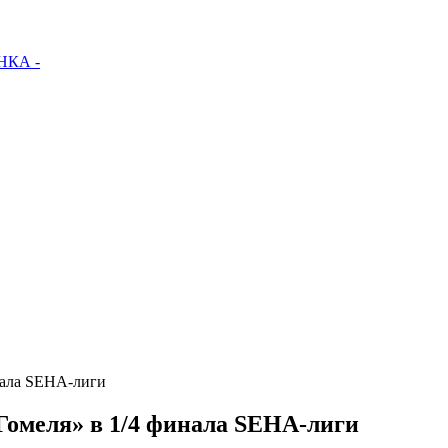
КА -
нала SEHA-лиги
Гомеля» в 1/4 финала SEHA-лиги