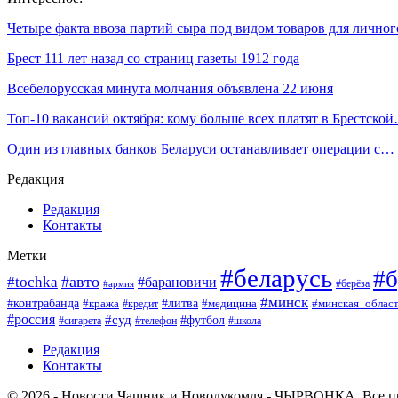
Четыре факта ввоза партий сыра под видом товаров для лично
Брест 111 лет назад со страниц газеты 1912 года
Всебелорусская минута молчания объявлена 22 июня
Топ-10 вакансий октября: кому больше всех платят в Брестско
Один из главных банков Беларуси останавливает операции с…
Редакция
Редакция
Контакты
Метки
#беларусь
#б
#авто
#tochka
#барановичи
#берёза
#армия
#минск
#контрабанда
#литва
#кража
#минская_облас
#кредит
#медицина
#россия
#суд
#футбол
#сигарета
#телефон
#школа
Редакция
Контакты
© 2026 - Новости Чашник и Новолукомля - ЧЫРВОНКА. Все п