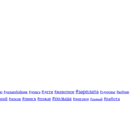
#зарплата
#дети
#животное
но
#дальнобойщик
#деньга
#здоровье
#кобрин
#польша
#пинск
#пожар
#работа
аний
#приговор
#пенсия
#пьяный