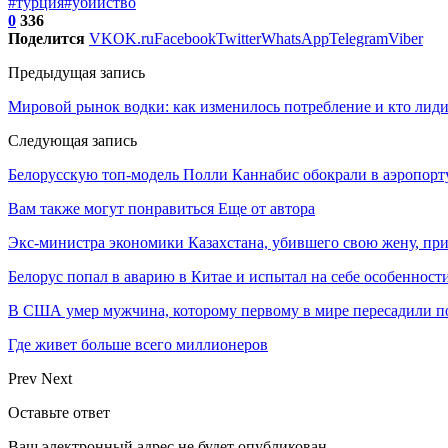
#турция
#убийство
0
336
Поделится
VK
OK.ru
Facebook
Twitter
WhatsApp
Telegram
Viber
Предыдущая запись
Мировой рынок водки: как изменилось потребление и кто лиди
Следующая запись
Белорусскую топ-модель Полли Каннабис обокрали в аэропорт
Вам также могут понравиться
Еще от автора
Экс-министра экономики Казахстана, убившего свою жену, пр
Белорус попал в аварию в Китае и испытал на себе особеннос
В США умер мужчина, которому первому в мире пересадили п
Где живет больше всего миллионеров
Prev
Next
Оставьте ответ
Ваш электронный адрес не будет опубликован.