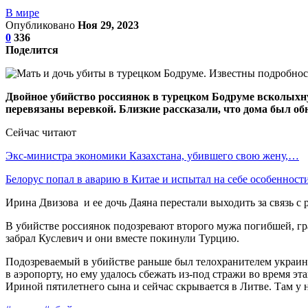
В мире
Опубликовано
Ноя 29, 2023
0
336
Поделится
Двойное убийство россиянок в турецком Бодруме всколыхну
перевязаны веревкой. Близкие рассказали, что дома был об
Сейчас читают
Экс-министра экономики Казахстана, убившего свою жену,…
Белорус попал в аварию в Китае и испытал на себе особеннос
Ирина Двизова и ее дочь Даяна перестали выходить за связь с 
В убийстве россиянок подозревают второго мужа погибшей, гра
забрал Куслевич и они вместе покинули Турцию.
Подозреваемый в убийстве раньше был телохранителем украинск
в аэропорту, но ему удалось сбежать из-под стражи во время 
Ириной пятилетнего сына и сейчас скрывается в Литве. Там у 