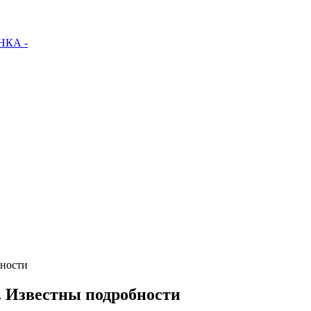
КА -
бности
. Известны подробности