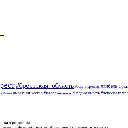
и…
рест
#брестская_область
#гибель
#вело
#германия
#грод
#мошенничество
#налог
ть
#недвижимость
#новости комп
#мото
#наркотик
рава защищены.
олько с обратной активной ссылкой на страницу статьи.