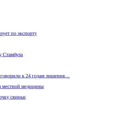
рует по экспорту
у Стамбула
иговорили к 24 годам лишения…
ти местной медицины
очку свиньи