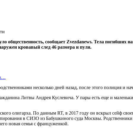
ло общественность, сообщает Zvezdanews. Тела погибших на
наружен кровавый след 46 размера и пули.
ти…
родственниками несколько дней назад, после этого полиция и на
жданина Литвы Андрея Куслевича. У пары есть еще и маленький 
ого олигарха. По данным RT, в 2017 году он вскрыл сейф своег
этапирования в СИЗО из Бабушкиного суда Москвы. Родственники
него новая семья с француженкой.