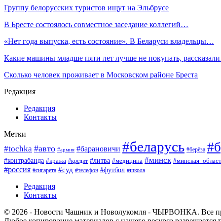
Группу белорусских туристов ищут на Эльбрусе
В Бресте состоялось совместное заседание коллегий…
«Нет года выпуска, есть состояние». В Беларуси владельцы…
Какие машины младше пяти лет лучше не покупать, рассказал
Сколько человек проживает в Московском районе Бреста
Редакция
Редакция
Контакты
Метки
#беларусь
#б
#авто
#tochka
#барановичи
#берёза
#армия
#минск
#контрабанда
#литва
#кража
#минская_облас
#кредит
#медицина
#россия
#суд
#футбол
#сигарета
#телефон
#школа
Редакция
Контакты
© 2026 - Новости Чашник и Новолукомля - ЧЫРВОНКА. Все п
Любое копирование материалов с нашего ресурса разрешается т