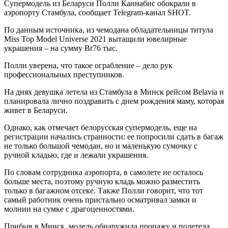
Супермодель из Беларуси Полли Каннабис обокрали в
аэропорту Стамбула, сообщает Telegram-канал SHOT.
По данным источника, из чемодана обладательницы титула
Miss Top Model Universe 2021 вытащили ювелирные
украшения – на сумму Br76 тыс.
Полли уверена, что такое ограбление – дело рук
профессиональных преступников.
На днях девушка летела из Стамбула в Минск рейсом Belavia и
планировала лично поздравить с днем рождения маму, которая
живет в Беларуси.
Однако, как отмечает белорусская супермодель, еще на
регистрации начались странности: ее попросили сдать в багаж
не только большой чемодан, но и маленькую сумочку с
ручной кладью, где и лежали украшения.
По словам сотрудника аэропорта, в самолете не осталось
больше места, поэтому ручную кладь можно разместить
только в багажном отсеке. Также Полли говорит, что тот
самый работник очень пристально осматривал замки и
молнии на сумке с драгоценностями.
Прибыв в Минск, модель обнаружила пропажу и полетела