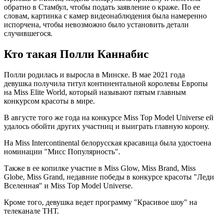
обратно в Стамбул, чтобы подать заявление о краже. По ее
словам, картинка с камер видеонаблюдения была намеренно
испорчена, чтобы невозможно было установить детали
случившегося.
Кто такая Полли Каннабис
Полли родилась и выросла в Минске. В мае 2021 года
девушка получила титул континентальной королевы Европы
на Miss Elite World, который называют пятым главным
конкурсом красоты в мире.
В августе того же года на конкурсе Miss Top Model Universe ей
удалось обойти других участниц и выиграть главную корону.
На Miss Intercontinental белорусская красавица была удостоена
номинации "Мисс Популярность".
Также в ее копилке участие в Miss Glow, Miss Brand, Miss
Globe, Miss Grand, недавние победы в конкурсе красоты "Леди
Вселенная" и Miss Top Model Universe.
Кроме того, девушка ведет программу "Красивое шоу" на
телеканале ТНТ.