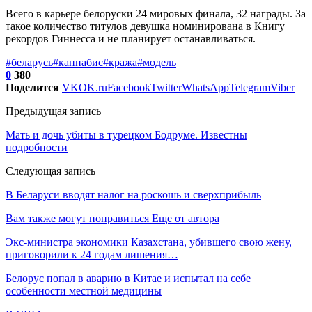
Всего в карьере белоруски 24 мировых финала, 32 награды. За
такое количество титулов девушка номинирована в Книгу
рекордов Гиннесса и не планирует останавливаться.
#беларусь
#каннабис
#кража
#модель
0
380
Поделится
VK
OK.ru
Facebook
Twitter
WhatsApp
Telegram
Viber
Предыдущая запись
Мать и дочь убиты в турецком Бодруме. Известны
подробности
Следующая запись
В Беларуси вводят налог на роскошь и сверхприбыль
Вам также могут понравиться
Еще от автора
Экс-министра экономики Казахстана, убившего свою жену,
приговорили к 24 годам лишения…
Белорус попал в аварию в Китае и испытал на себе
особенности местной медицины