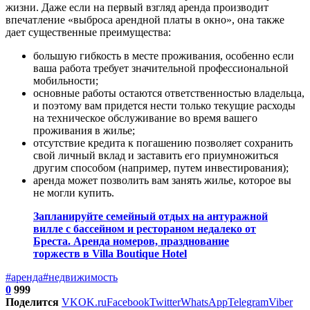
жизни. Даже если на первый взгляд аренда производит
впечатление «выброса арендной платы в окно», она также
дает существенные преимущества:
большую гибкость в месте проживания, особенно если
ваша работа требует значительной профессиональной
мобильности;
основные работы остаются ответственностью владельца,
и поэтому вам придется нести только текущие расходы
на техническое обслуживание во время вашего
проживания в жилье;
отсутствие кредита к погашению позволяет сохранить
свой личный вклад и заставить его приумножиться
другим способом (например, путем инвестирования);
аренда может позволить вам занять жилье, которое вы
не могли купить.
Запланируйте семейный отдых на антуражной
вилле с бассейном и рестораном недалеко от
Бреста. Аренда номеров, празднование
торжеств в Villa Boutique Hotel
#аренда
#недвижимость
0
999
Поделится
VK
OK.ru
Facebook
Twitter
WhatsApp
Telegram
Viber