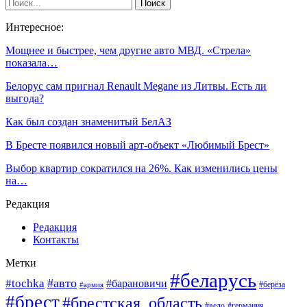
Интересное:
Мощнее и быстрее, чем другие авто МВД. «Стрела»
показала…
Белорус сам пригнал Renault Megane из Литвы. Есть ли
выгода?
Как был создан знаменитый БелАЗ
В Бресте появился новый арт-объект «Любимый Брест»
Выбор квартир сократился на 26%. Как изменились цены
на…
Редакция
Редакция
Контакты
Метки
#беларусь
#авто
#tochka
#барановичи
#берёза
#армия
#брест
#брестская_область
#вело
#германия