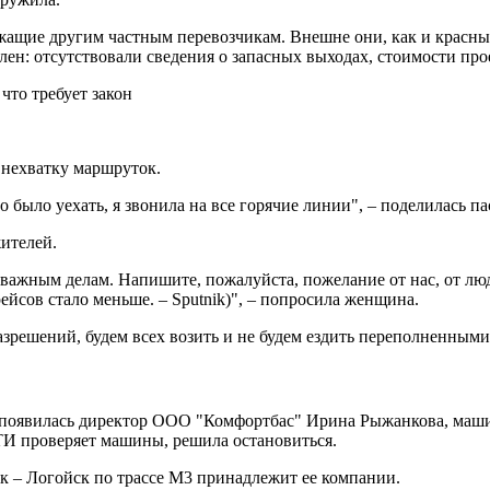
ащие другим частным перевозчикам. Внешне они, как и красные
ен: отсутствовали сведения о запасных выходах, стоимости прое
 нехватку маршруток.
о было уехать, я звонила на все горячие линии", – поделилась п
ителей.
важным делам. Напишите, пожалуйста, пожелание от нас, от люд
рейсов стало меньше. – Sputnik)", – попросила женщина.
зрешений, будем всех возить и не будем ездить переполненными
ке появилась директор ООО "Комфортбас" Ирина Рыжанкова, ма
 ТИ проверяет машины, решила остановиться.
ск – Логойск по трассе М3 принадлежит ее компании.