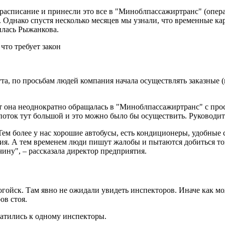
асписание и принесли это все в "Миноблпассажиртранс" (операто
 Однако спустя несколько месяцев мы узнали, что временные ка
илась Рыжанкова.
а, по просьбам людей компания начала осуществлять заказные (н
ет она неоднократно обращалась в "Миноблпассажиртранс" с про
поток тут большой и это можно было бы осуществить. Руководите
м более у нас хорошие автобусы, есть кондиционеры, удобные си
я. А тем временем люди пишут жалобы и пытаются добиться то
ну", – рассказала директор предприятия.
ойск. Там явно не ожидали увидеть инспекторов. Иначе как мож
ов стоя.
ратились к одному инспекторы.