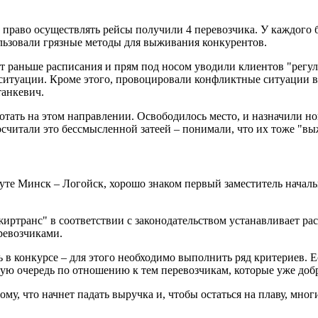
, право осуществлять рейсы получили 4 перевозчика. У каждого 
льзовали грязные методы для выживания конкурентов.
 раньше расписания и прям под носом уводили клиентов "регул
туации. Кроме этого, провоцировали конфликтные ситуации в а
танкевич.
отать на этом направлении. Освободилось место, и назначили но
осчитали это бессмысленной затеей – понимали, что их тоже "вы
руте Минск – Логойск, хорошо знаком первый заместитель нача
иртранс" в соответствии с законодательством устанавливает ра
ревозчиками.
ь в конкурсе – для этого необходимо выполнить ряд критериев.
рвую очередь по отношению к тем перевозчикам, которые уже до
му, что начнет падать выручка и, чтобы остаться на плаву, мног