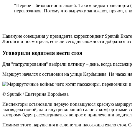
"Первое – безопасность людей. Таким видом транспорта (
перевозчиков. Потому что выручку занижают, прячут, в к
Накануне совещания у президента корреспондент Sputnik Екат
Логойск и посмотрела, есть ли сегодня сложности добраться и
Уговорили водителя везти стоя
Для "патрулирования" выбрали пятницу – день, когда пассажи
Маршрут начался с остановки на улице Карбышева. На часах нач
© Sputnik / Екатерина Воробьева
Инспекторы остановили первую попавшуюся красную маршрутку
выглядела новой, да и внутри хороший салон с комфортными си
которому будет рассматриваться вопрос о привлечении водите
Помимо этого нарушения в салоне три пассажира ехало стоя. 