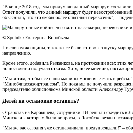
"В конце 2018 года мы придумали данный маршрут, составили р
Ответ получили, что данный маршрут будет невостребованный.
объяснили, что это якобы более опытный перевозчик", – подел
© Sputnik / Екатерина Воробьева
По словам женщины, так как все было готово к запуску маршрут
направлению.
Кроме этого, добавила Рыжанкова, на протяжении всех этих л
но постоянно получала отказы. Хотя, по ее мнению, пассажиро
"Мы хотим, чтобы все наши машины могли выезжать в рейсы. Те
"Миноблпассажиртрансом". Но пока мы не получили разрешени
председателю облисполкома Минской области Александру Турчи
Детей на остановке оставить?
Отработав на Карбышева, сотрудники ТИ решили съездить в Лог
Минске и к которым были вопросы, в Логойске везли пассажир
"Мы же вас сегодня уже останавливали, предупреждали!" – об