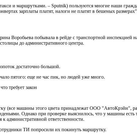
такси и маршрутками. – Sputnik) пользуются многие наши гражда
онвертах зарплаты платят, налоги не платят в бешеных размерах"
ерина Воробьева побывала в рейде с транспортной инспекцией 
з столицы до административного центра.
ропоток достаточно большой.
ало пятого: еще не час пик, но людей уже много.
 (все машины этого цвета принадлежат ООО "АвтоКрэйн", ранее
деньями. Однако при проверке выяснилось, что у машины есть т
ля к административной ответственности.
Сотрудники ТИ попросили их покинуть маршрутку.