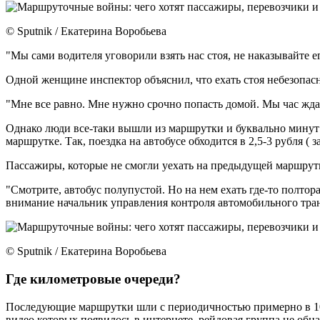
© Sputnik / Екатерина Воробьева
"Мы сами водителя уговорили взять нас стоя, не наказывайте е
Одной женщине инспектор объяснил, что ехать стоя небезопас
"Мне все равно. Мне нужно срочно попасть домой. Мы час жда
Однако люди все-таки вышли из маршрутки и буквально минут ч
маршрутке. Так, поездка на автобусе обходится в 2,5-3 рубля ( з
Пассажиры, которые не смогли уехать на предыдущей маршрутке
"Смотрите, автобус полупустой. Но на нем ехать где-то полтора
внимание начальник управления контроля автомобильного тра
© Sputnik / Екатерина Воробьева
Где километровые очереди?
Последующие маршрутки шли с периодичностью примерно в 10 
видео которых появилось в интернете, рейдовая группа не обн