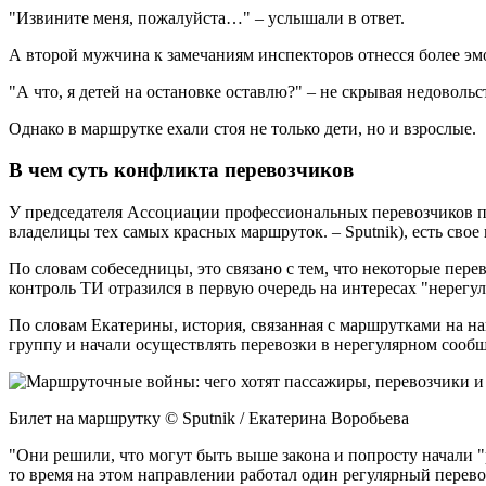
"Извините меня, пожалуйста…" – услышали в ответ.
А второй мужчина к замечаниям инспекторов отнесся более эм
"А что, я детей на остановке оставлю?" – не скрывая недовольс
Однако в маршрутке ехали стоя не только дети, но и взрослые.
В чем суть конфликта перевозчиков
У председателя Ассоциации профессиональных перевозчиков п
владелицы тех самых красных маршруток. – Sputnik), есть сво
По словам собеседницы, это связано с тем, что некоторые пере
контроль ТИ отразился в первую очередь на интересах "нерегул
По словам Екатерины, история, связанная с маршрутками на н
группу и начали осуществлять перевозки в нерегулярном сооб
Билет на маршрутку © Sputnik / Екатерина Воробьева
"Они решили, что могут быть выше закона и попросту начали "
то время на этом направлении работал один регулярный перевоз