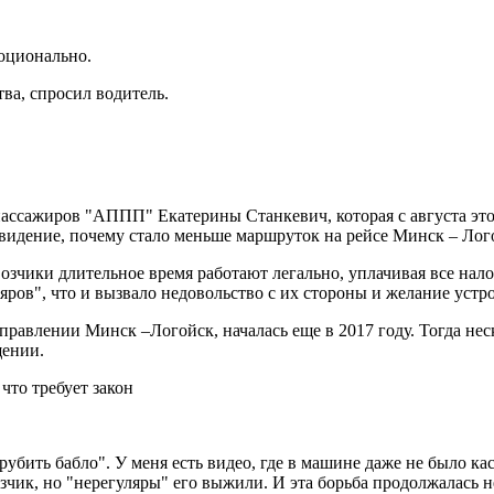
оционально.
тва, спросил водитель.
ассажиров "АППП" Екатерины Станкевич, которая с августа эт
е видение, почему стало меньше маршруток на рейсе Минск – Лог
возчики длительное время работают легально, уплачивая все нал
яров", что и вызвало недовольство с их стороны и желание устро
аправлении Минск –Логойск, началась еще в 2017 году. Тогда н
щении.
рубить бабло". У меня есть видео, где в машине даже не было к
чик, но "нерегуляры" его выжили. И эта борьба продолжалась нес