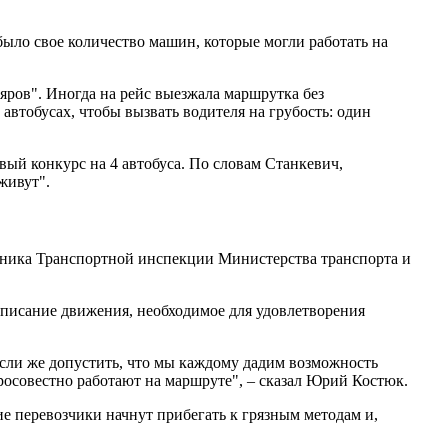
было свое количество машин, которые могли работать на
яров". Иногда на рейс выезжала маршрутка без
втобусах, чтобы вызвать водителя на грубость: один
вый конкурс на 4 автобуса. По словам Станкевич,
живут".
льника Транспортной инспекции Министерства транспорта и
списание движения, необходимое для удовлетворения
 Если же допустить, что мы каждому дадим возможность
бросовестно работают на маршруте", – сказал Юрий Костюк.
ие перевозчики начнут прибегать к грязным методам и,