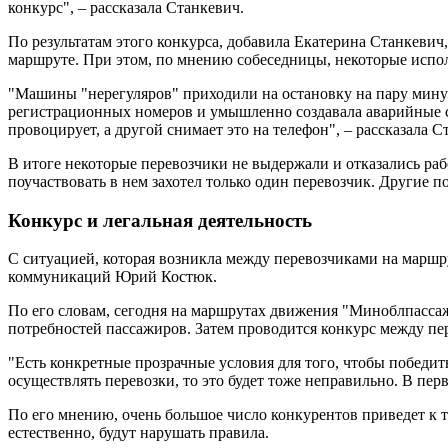
конкурс", – рассказала Станкевич.
По результатам этого конкурса, добавила Екатерина Станкевич
маршруте. При этом, по мнению собеседницы, некоторые испо
"Машины "нерегуляров" приходили на остановку на пару минут
регистрационных номеров и умышленно создавала аварийные си
провоцирует, а другой снимает это на телефон", – рассказала С
В итоге некоторые перевозчики не выдержали и отказались раб
поучаствовать в нем захотел только один перевозчик. Другие п
Конкурс и легальная деятельность
С ситуацией, которая возникла между перевозчиками на марш
коммуникаций Юрий Костюк.
По его словам, сегодня на маршрутах движения "Миноблпассаж
потребностей пассажиров. Затем проводится конкурс между пе
"Есть конкретные прозрачные условия для того, чтобы победит
осуществлять перевозки, то это будет тоже неправильно. В пе
По его мнению, очень большое число конкурентов приведет к то
естественно, будут нарушать правила.