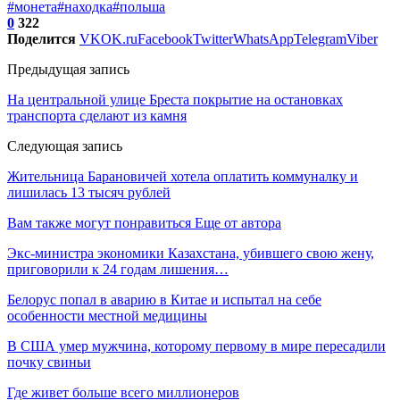
#монета
#находка
#польша
0
322
Поделится
VK
OK.ru
Facebook
Twitter
WhatsApp
Telegram
Viber
Предыдущая запись
На центральной улице Бреста покрытие на остановках
транспорта сделают из камня
Следующая запись
Жительница Барановичей хотела оплатить коммуналку и
лишилась 13 тысяч рублей
Вам также могут понравиться
Еще от автора
Экс-министра экономики Казахстана, убившего свою жену,
приговорили к 24 годам лишения…
Белорус попал в аварию в Китае и испытал на себе
особенности местной медицины
В США умер мужчина, которому первому в мире пересадили
почку свиньи
Где живет больше всего миллионеров